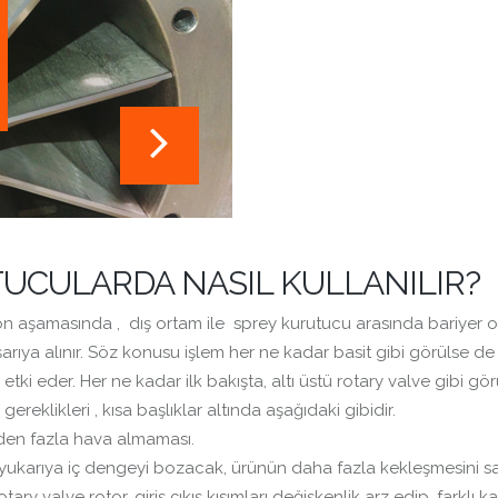
i
TUCULARDA NASIL KULLANILIR?
 aşamasında , dış ortam ile sprey kurutucu arasında bariyer olara
ışarıya alınır. Söz konusu işlem her ne kadar basit gibi görülse d
 etki eder. Her ne kadar ilk bakışta, altı üstü rotary valve gibi gö
eklikleri , kısa başlıklar altında aşağıdaki gibidir.
nden fazla hava almaması.
yukarıya iç dengeyi bozacak, ürünün daha fazla kekleşmesini sa
ary valve rotor, giriş çıkış kısımları değişkenlik arz edip, farklı k