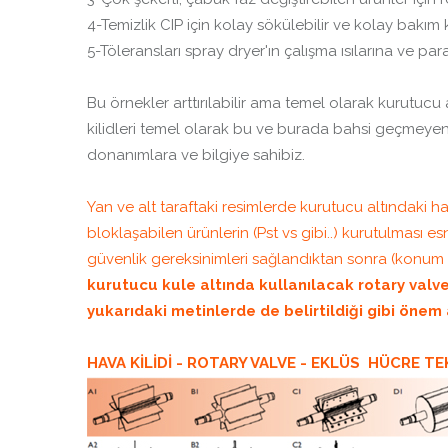
4-Temizlik CIP için kolay sökülebilir ve kolay bakım 
5-Töleransları spray dryer'ın çalışma ısılarına ve par
Bu örnekler arttırılabilir ama temel olarak kurutucu a
kilidleri temel olarak bu ve burada bahsi geçmeyen ex
donanımlara ve bilgiye sahibiz.
Yan ve alt taraftaki resimlerde kurutucu altındaki 
bloklaşabilen ürünlerin (Pst vs gibi..) kurutulması
güvenlik gereksinimleri sağlandıktan sonra (konum 
kurutucu kule altında kullanılacak rotary valven
yukarıdaki metinlerde de belirtildiği gibi önem 
HAVA KİLİDİ - ROTARY VALVE - EKLÜS HÜCRE TE