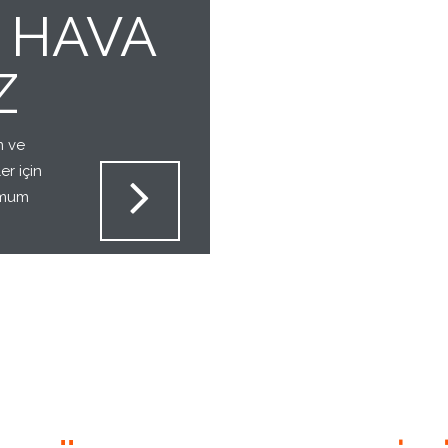
 HAVA
Z
m ve
er için
imum