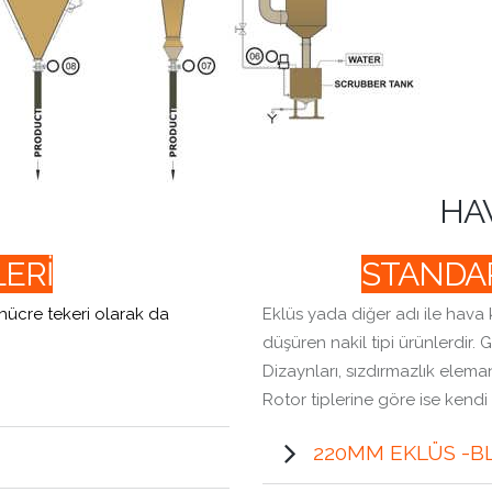
HAV
LERİ
STANDAR
e hücre tekeri olarak da
Eklüs yada diğer adı ile hava
düşüren nakil tipi ürünlerdir. G
Dizaynları, sızdırmazlık elema
Rotor tiplerine göre ise kendi i
220MM EKLÜS -B