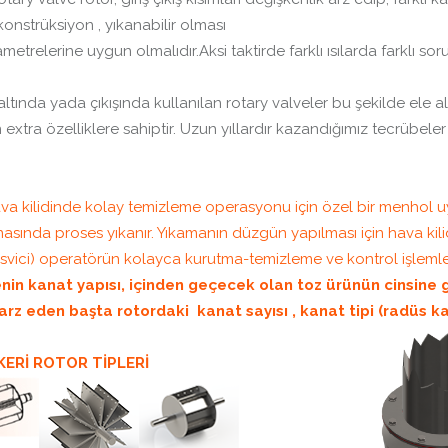
konstrüksiyon , yıkanabilir olması
ametrelerine uygun olmalıdır.Aksi taktirde farklı ısılarda farklı so
ltında yada çıkışında kullanılan rotary valveler bu şekilde ele alı
tra özelliklere sahiptir. Uzun yıllardır kazandığımız tecrübeler i
hava kilidinde kolay temizleme operasyonu için özel bir menhol uy
 esnasında proses yıkanır. Yıkamanın düzgün yapılması için hava k
svici) operatörün kolayca kurutma-temizleme ve kontrol işlemle
in kanat yapısı, içinden geçecek olan toz ürünün cinsine gör
arz eden başta rotordaki kanat sayısı , kanat tipi (radüs ka
KERİ ROTOR TİPLERİ