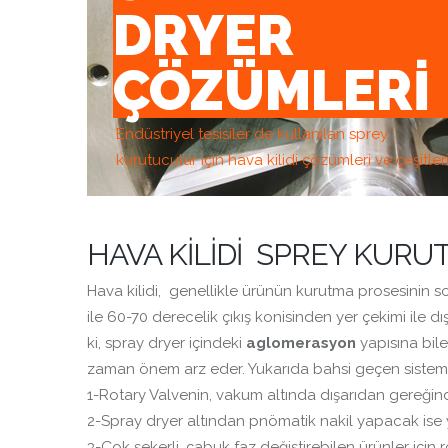
DRYER
ÇÖZÜMLERI
Endüstriyel tesisiler de kullanılan sprey
kurutucular için hava kilidi çözümleri ve çeşitler
HAVA KİLİDİ SPREY KURU
Hava kilidi, genelli
kle ürünün kurutma prosesinin son
ile 60-70 derecelik çıkış konisinden yer çekimi ile d
ki, spray dryer içindeki
aglomerasyon
yapısına bile
zaman önem arz eder. Yukarıda bahsi geçen sistem ger
1-Rotary Valvenin, vakum altında dışarıdan gereği
2-Spray dryer altından pnömatik nakil yapacak ise 
3-Çok şekerli, çabuk faz değiştirebilen ürünler için rot