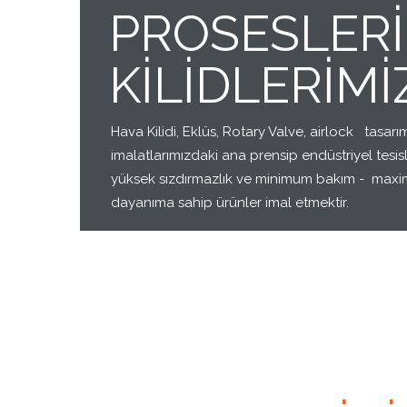
PROSESLERI
KILIDLERIMI
Hava Kilidi, Eklüs, Rotary Valve, airlock tasarı
imalatlarımızdaki ana prensip endüstriyel tesisl
yüksek sızdırmazlık ve minimum bakım - max
dayanıma sahip ürünler imal etmektir.