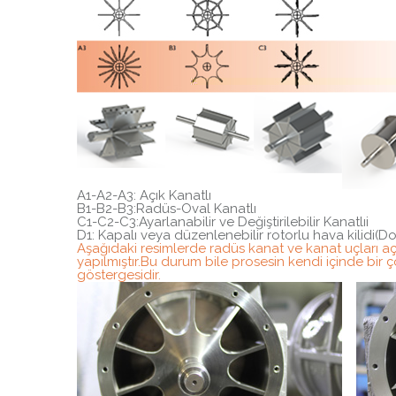
A1-A2-A3: Açık Kanatlı
B1-B2-B3:Radüs-Oval Kanatlı
C1-C2-C3:Ayarlanabilir ve Değiştirilebilir Kanatlıi
D1: Kapalı veya düzenlenebilir rotorlu hava kilidi(D
Aşağıdaki resimlerde radüs kanat ve kanat uçları açı
yapılmıştır.Bu durum bile prosesin kendi içinde bir
göstergesidir.