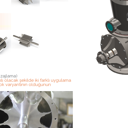
ozajlama)
lı olacak şekilde iki farklı uygulama
 çok varyantının olduğunun