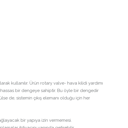
k kullanılır. Ürün rotary valve- hava kilidi yardımı
e hassas bir dengeye sahiptir. Bu öyle bir dengedir
rülse de, sistemin çıkış elemanı olduğu için her
ğlayacak bir yapıya izin vermemesi.
aplamalar ihtiyacını yanında getirebilir.