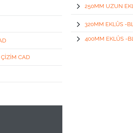
250MM UZUN EKL
320MM EKLÜS -B
400MM EKLÜS -B
 CAD
 ÇIZIM CAD