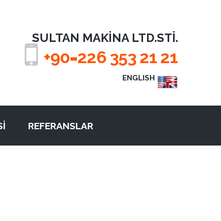
SULTAN MAKINA LTD.STI.
-
+90
226 353 21 21
EN
GLIS
H
Sİ
REFERANSLAR
Pnömatik
ve eklüs 