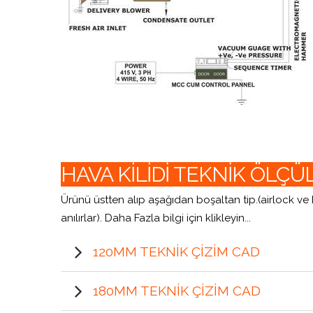
HAVA KİLİDİ TEKNİK ÖLÇÜ
Ürünü üstten alıp aşağıdan boşaltan
tip.(airlock v
anılırlar). Daha Fazla bilgi için klikleyin...
120MM TEKNIK ÇIZIM CAD
180MM TEKNIK ÇIZIM CAD