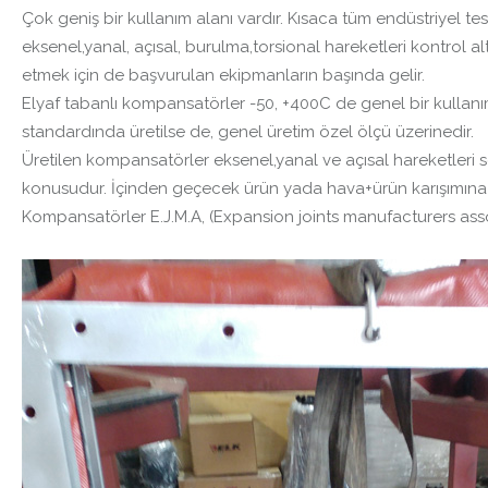
Çok geniş bir kullanım alanı vardır. Kısaca tüm endüstriyel te
eksenel,yanal, açısal, burulma,torsional hareketleri kontrol alt
etmek için de başvurulan ekipmanların başında gelir.
Elyaf tabanlı kompansatörler -50, +400C de genel bir kullanıma
standardında üretilse de, genel üretim özel ölçü üzerinedir.
Üretilen kompansatörler eksenel,yanal ve açısal hareketleri s
konusudur. İçinden geçecek ürün yada hava+ürün karışımına g
Kompansatörler E.J.M.A, (Expansion joints manufacturers assoc