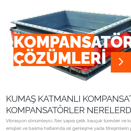
KOMPANSATÖ
ÇÖZÜMLERİ
KUMAŞ KATMANLI KOMPANSAT
KOMPANSATÖRLER
NERELERDE
Vibrasyon sönümleyici, flex yapısı çelik, kauçuk türevleri v
emişleri ve basma hatlarında ısıl genleşme yada titreşimler