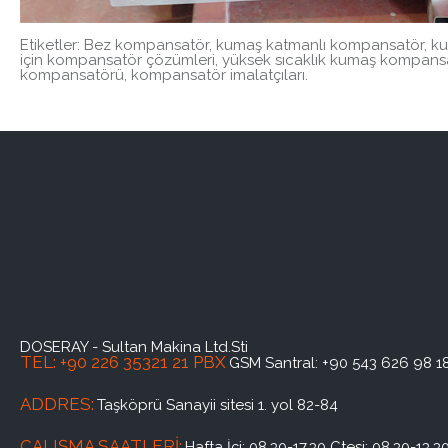
Etiketler: Bez kompansatör, kumaş katmanlı kompansatör, kum
için kompansatör çözümleri, yüksek sıcaklık kumaş kompansat
kompansatörü, kompansatör imalatçıları.
DOSERAY - Sultan Makina Ltd.Sti
TEL: +90 226 35321 21 PBX
GSM Santral:
+90 543 626 98 1
ADDRES:
Taşköprü Sanayii sitesi 1. yol 82-84
ÇALIŞMA SAATLERI:
Hafta İçi: 08.30-17.30 Ctesi: 08.30-13.3