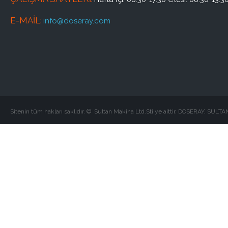
E-MAIL:
info@doseray.com
S
itenin tüm hakları saklıdır. ©
Sultan Makina Ltd.Sti ye aittir. DOSERAY, SULTAN